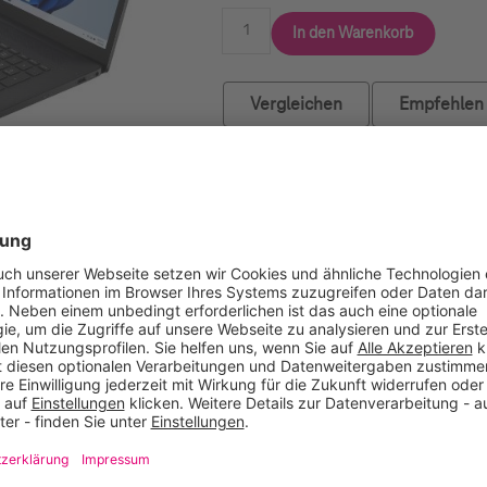
In den Warenkorb
Vergleichen
Empfehlen
 Display-Auflösung: 1920 x 1080 Pixel Full HD Bildschirmdiagona
ntel Prozessor Boost-Frequenz: 2,8 GHz Prozessor-Cache: 4 MB S
ktfrequenz: 2933 MHz Speicherlayout: 1 x 8 GB Ohne ECC Ein
cs Hersteller der eingebauten GPU: Intel On-Board-Grafikadapt
te Mikrofone Auflösung Frontkamera: 1280 x 720 Pixel Front
andards: 802.11b, 802.11g, Wi-Fi 4 (802.11n), 802.11a, Wi-Fi
 Bluetooth-Version: 5.0 Miracast MIMO MIMO-Typ: Multi User 