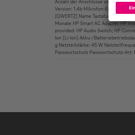
Anzahl der Anschlüsse vom Typ A: 2 U
Version: 1.4b Mikrofon-Eingang Moth
(QWERTZ) Name Tastaturfarbe: Jet bl
Monate HP Smart AC Adapter HP Imag
provided: HP Audio Switch; HP Conne
Ion (Li-Ion) Akku-/Batteriebetriebsda
g Netzteilstärke: 45 W Netzteilfrequ
Passwortschutz Passwortschutz-Art: 