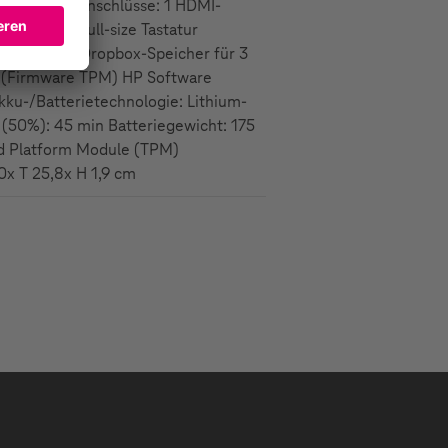
Anzahl HDMI-Anschlüsse: 1 HDMI-
Touchpad Full-size Tastatur
re: 100 GB Dropbox-Speicher für 3
e (Firmware TPM) HP Software
ku-/Batterietechnologie: Lithium-
t (50%): 45 min Batteriegewicht: 175
ted Platform Module (TPM)
x T 25,8x H 1,9 cm