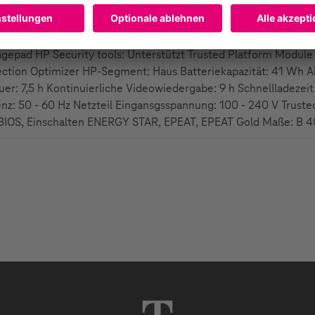
SB 3.2 Gen 1 (3.1 Gen 1) Anzahl der Anschlüsse vom Typ C: 1 
erboard Chipsatz: Intel SoC Numerisches Keypad Eingabegerät: 
ack Installiertes Betriebssystem: Windows 11 Home Testsoftwa
epad HP Security tools: Unterstützt Trusted Platform Modul
ction Optimizer HP-Segment: Haus Batteriekapazität: 41 Wh Ak
uer: 7,5 h Kontinuierliche Videowiedergabe: 9 h Schnellladezei
enz: 50 - 60 Hz Netzteil Eingansgsspannung: 100 - 240 V Trus
BIOS, Einschalten ENERGY STAR, EPEAT, EPEAT Gold Maße: B 40