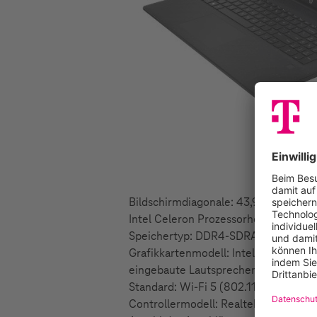
Bildschirmdiagonale: 43,9 cm (17.3")
Intel Celeron Prozessorhersteller: I
Speichertyp: DDR4-SDRAM Speicherta
Grafikkartenmodell: Intel UHD Graphi
eingebaute Lautsprecher 2 Eingebau
Standard: Wi-Fi 5 (802.11ac) WLAN-St
Controllermodell: Realtek RTL8822CE