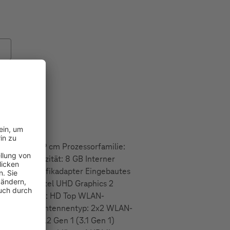
le (cm): 43,9 cm Prozessorfamilie:
peicherkapazität: 8 GB Interner
gebaute Grafikadapter Eingebautes
erfamilie: Intel UHD Graphics 2
kamera HD Typ: HD Top WLAN-
 5 (802.11ac) Antennentyp: 2x2 WLAN-
MIMO USB 3.2 Gen 1 (3.1 Gen 1)