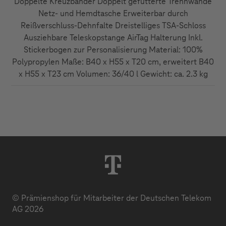
Doppelte Kreuzbänder Doppelt gefütterte Trennwände
Netz- und Hemdtasche Erweiterbar durch
Reißverschluss-Dehnfalte Dreistelliges TSA-Schloss
Ausziehbare Teleskopstange AirTag Halterung Inkl.
Stickerbogen zur Personalisierung Material: 100%
Polypropylen Maße: B40 x H55 x T20 cm, erweitert B40
x H55 x T23 cm Volumen: 36/40 l Gewicht: ca. 2.3 kg
© Prämienshop für Mitarbeiter der Deutschen Telekom
AG 2026