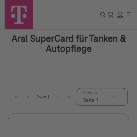
☰
Aral SuperCard für Tanken &
Autopflege
Gehe zu ...
1 von 1
Seite 1