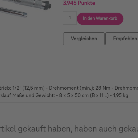
3.945 Punkte
In den Warenkorb
Vergleichen
Empfehlen
btrieb: 1/2'' (12,5 mm) - Drehmoment (min.): 28 Nm - Drehmom
lauf Maße und Gewicht: - 8 x 5 x 50 cm (B x H L) - 1,95 kg
rtikel gekauft haben, haben auch geka