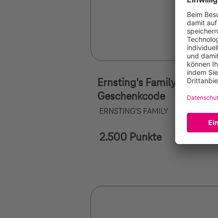
Ernsting's Family 25EUR
Geschenkcode
ERNSTING'S FAMILY
2.500 Punkte