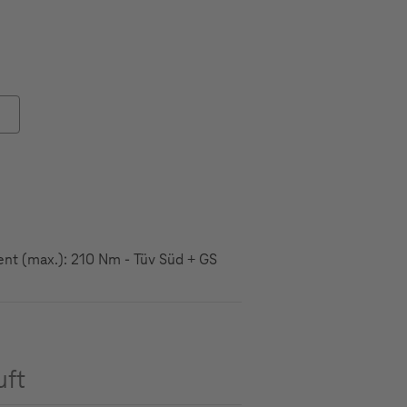
ent (max.): 210 Nm - Tüv Süd + GS
uft