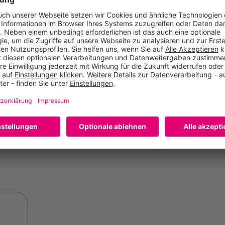
Stichsäge "PST Easy"
Poc
BOSCH
POC
7.949 Punkte
500