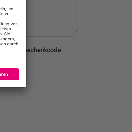
o 5EUR Geschenkcode
O
 Punkte