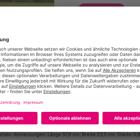
In den Warenkorb
Vergleichen
Empfehlen
 Kordelzug Robustes 8mm Sperrholz 2 Bälle ACHTUNG! Nicht fü
sgefahr. Abmessungen: Länge 37,8 cm, Breite 23,5 cm, Stärke 0,