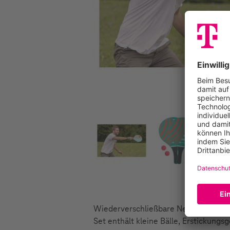
Wiederverschließbare Netztasche mit
Set enthält kleine Bälle, Erstickung