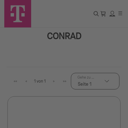
☰
CONRAD
Gehe zu ...
1 von 1
Seite 1