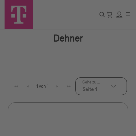
☰
Dehner
Gehe zu ...
1 von 1
Seite 1