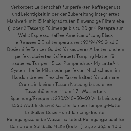
Verkörpert Leidenschaft für perfekten Kaffeegenuss
und Leichtigkeit in der der Zubereitung Integriertes
Mahlwerk mit 15 Mahlgradstufen Einwandige Filtersiebe
(1 oder 2 Tassen): Füllmenge bis zu 20 gr 4 Rezepte zur
Wahl: Espresso Kaffee Americano/Long Black
Heißwasser 3 Brühtemperaturen: 92/94/96 Grad C
Dosierhilfe Tamper Guide: für sauberes Arbeiten und ein
perfekt dosiertes Kaffeebett Tamping Matte: für
sauberes Tampen 15 bar Pumpendruck My LatteArt
System: heiße Milch oder perfekter Milchschaum im
Handumdrehen Flexibler Tassenhalter: für optimale
Crema in kleinen Tassen Nutzung bis zu einer
Tassenhöhe von 11 cm 1,7 l Wassertank
Spannung/Frequenz: 220/240-50-60 V-Hz Leistung:
1.550 Watt Inklusive: Karaffe Tamper Tamping-Matte
Entkalker Dosier- und Tamping-Trichter
Reinigungsscheibe Wasserhärtetest Reinigungsnadel für
Dampfrohr Softballs Maße (BxTxH): 27,5 x 36,5 x 40,0