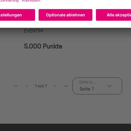
code
eventim 50EUR
Geschenkcode
EVENTIM
5.000 Punkte
Gehe zu ...
1 von 1
Seite 1