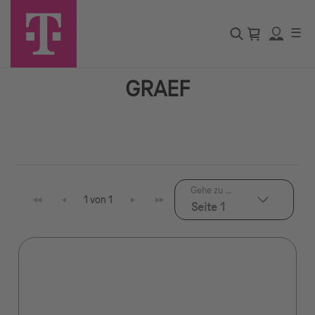
☰
GRAEF
Gehe zu ...
1 von 1
Seite 1