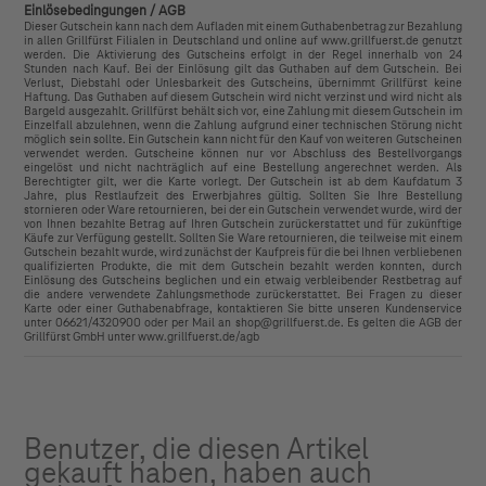
Einlösebedingungen / AGB
Dieser Gutschein kann nach dem Aufladen mit einem Guthabenbetrag zur Bezahlung
in allen Grillfürst Filialen in Deutschland und online auf www.grillfuerst.de genutzt
werden. Die Aktivierung des Gutscheins erfolgt in der Regel innerhalb von 24
Stunden nach Kauf. Bei der Einlösung gilt das Guthaben auf dem Gutschein. Bei
Verlust, Diebstahl oder Unlesbarkeit des Gutscheins, übernimmt Grillfürst keine
Haftung. Das Guthaben auf diesem Gutschein wird nicht verzinst und wird nicht als
Bargeld ausgezahlt. Grillfürst behält sich vor, eine Zahlung mit diesem Gutschein im
Einzelfall abzulehnen, wenn die Zahlung aufgrund einer technischen Störung nicht
möglich sein sollte. Ein Gutschein kann nicht für den Kauf von weiteren Gutscheinen
verwendet werden. Gutscheine können nur vor Abschluss des Bestellvorgangs
eingelöst und nicht nachträglich auf eine Bestellung angerechnet werden. Als
Berechtigter gilt, wer die Karte vorlegt. Der Gutschein ist ab dem Kaufdatum 3
Jahre, plus Restlaufzeit des Erwerbjahres gültig. Sollten Sie Ihre Bestellung
stornieren oder Ware retournieren, bei der ein Gutschein verwendet wurde, wird der
von Ihnen bezahlte Betrag auf Ihren Gutschein zurückerstattet und für zukünftige
Käufe zur Verfügung gestellt. Sollten Sie Ware retournieren, die teilweise mit einem
Gutschein bezahlt wurde, wird zunächst der Kaufpreis für die bei Ihnen verbliebenen
qualifizierten Produkte, die mit dem Gutschein bezahlt werden konnten, durch
Einlösung des Gutscheins beglichen und ein etwaig verbleibender Restbetrag auf
die andere verwendete Zahlungsmethode zurückerstattet. Bei Fragen zu dieser
Karte oder einer Guthabenabfrage, kontaktieren Sie bitte unseren Kundenservice
unter 06621/4320900 oder per Mail an shop@grillfuerst.de. Es gelten die AGB der
Grillfürst GmbH unter www.grillfuerst.de/agb
Benutzer, die diesen Artikel
gekauft haben, haben auch