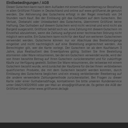
Einlösebedingungen / AGB
Dieser Gutschein kann nach dem Aufladen mit einem Guthabenbetrag zur Bezahlung
in allen Grillfürst Filialen in Deutschland und online auf www.grillfuerst.de genutzt
werden. Die Aktivierung des Gutscheins erfolgt in der Regel innerhalb von 24
Stunden nach Kauf. Bei der Einlösung gilt das Guthaben auf dem Gutschein. Bei
Verlust, Diebstahl oder Unlesbarkeit des Gutscheins, übernimmt Grillfürst keine
Haftung. Das Guthaben auf diesem Gutschein wird nicht verzinst und wird nicht als
Bargeld ausgezahlt. Grillfürst behält sich vor, eine Zahlung mit diesem Gutschein im
Einzelfall abzulehnen, wenn die Zahlung aufgrund einer technischen Störung nicht
möglich sein sollte. Ein Gutschein kann nicht für den Kauf von weiteren Gutscheinen
verwendet werden. Gutscheine können nur vor Abschluss des Bestellvorgangs
eingelöst und nicht nachträglich auf eine Bestellung angerechnet werden. Als
Berechtigter gilt, wer die Karte vorlegt. Der Gutschein ist ab dem Kaufdatum 3
Jahre, plus Restlaufzeit des Erwerbjahres gültig. Sollten Sie Ihre Bestellung
stornieren oder Ware retournieren, bei der ein Gutschein verwendet wurde, wird der
von Ihnen bezahlte Betrag auf Ihren Gutschein zurückerstattet und für zukünftige
Käufe zur Verfügung gestellt. Sollten Sie Ware retournieren, die teilweise mit einem
Gutschein bezahlt wurde, wird zunächst der Kaufpreis für die bei Ihnen verbliebenen
qualifizierten Produkte, die mit dem Gutschein bezahlt werden konnten, durch
Einlösung des Gutscheins beglichen und ein etwaig verbleibender Restbetrag auf
die andere verwendete Zahlungsmethode zurückerstattet. Bei Fragen zu dieser
Karte oder einer Guthabenabfrage, kontaktieren Sie bitte unseren Kundenservice
unter 06621/4320900 oder per Mail an shop@grillfuerst.de. Es gelten die AGB der
Grillfürst GmbH unter www.grillfuerst.de/agb