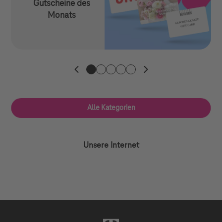
Gutscheine des
C
Monats
1. Kategorie
2. Kategorie
3. Kategorie
4. Kategorie
5. Kategorie
Alle Kategorien
Unsere Internet