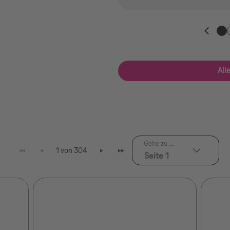
1. 
All
Gehe zu ...
1 von 304
Seite 1