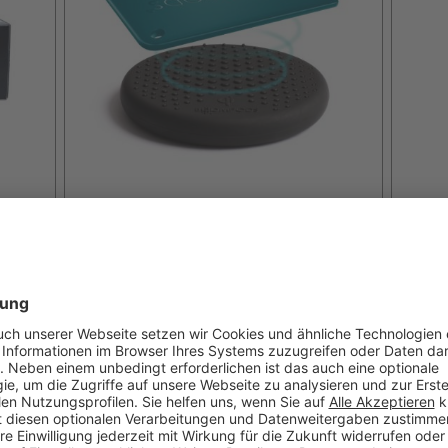
"Boomcard" Rechargeable,
"Boo
Ocean Blue
Blac
BOOMPODS
BOO