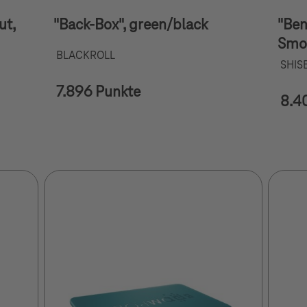
ut,
"Back-Box", green/black
"Ben
Smoo
BLACKROLL
SHIS
7.896 Punkte
8.4