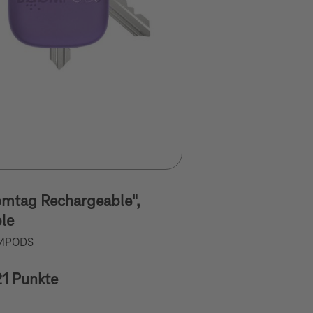
mtag Rechargeable",
le
MPODS
21 Punkte