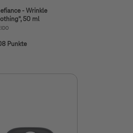
efiance - Wrinkle
thing", 50 ml
EIDO
08 Punkte