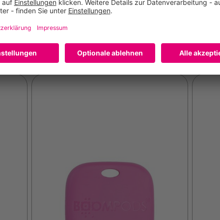
3.936 Punkte
3.4