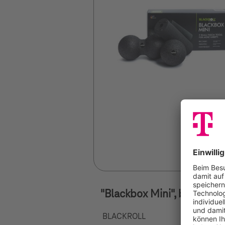
"Blackbox Mini", black
BLACKROLL