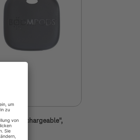
mtag Rechargeable",
k
MPODS