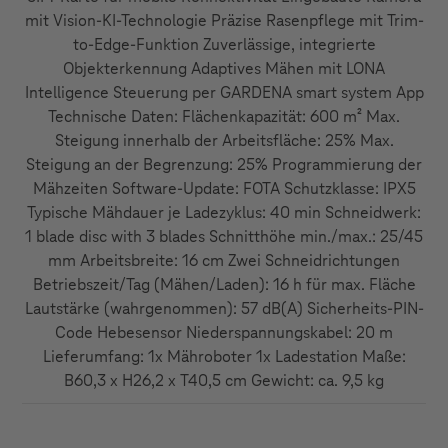
mit Vision-KI-Technologie Präzise Rasenpflege mit Trim-
to-Edge-Funktion Zuverlässige, integrierte
Objekterkennung Adaptives Mähen mit LONA
Intelligence Steuerung per GARDENA smart system App
Technische Daten: Flächenkapazität: 600 m² Max.
Steigung innerhalb der Arbeitsfläche: 25% Max.
Steigung an der Begrenzung: 25% Programmierung der
Mähzeiten Software-Update: FOTA Schutzklasse: IPX5
Typische Mähdauer je Ladezyklus: 40 min Schneidwerk:
1 blade disc with 3 blades Schnitthöhe min./max.: 25/45
mm Arbeitsbreite: 16 cm Zwei Schneidrichtungen
Betriebszeit/Tag (Mähen/Laden): 16 h für max. Fläche
Lautstärke (wahrgenommen): 57 dB(A) Sicherheits-PIN-
Code Hebesensor Niederspannungskabel: 20 m
Lieferumfang: 1x Mähroboter 1x Ladestation Maße:
B60,3 x H26,2 x T40,5 cm Gewicht: ca. 9,5 kg