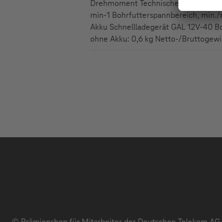
Drehmoment Technische Daten: Drehm
min-1 Bohrfutterspannbereich, min./
Akku Schnellladegerät GAL 12V-40 B
ohne Akku: 0,6 kg Netto-/Bruttogewic
© Prämienshop für Mitarbeiter der Deutschen Telekom AG