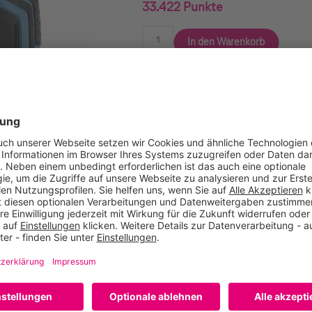
33.422 Punkte
In den Warenkorb
Vergleichen
Empfehlen
Bohrschrauber mit magnetischem Bit-Halter, arretierbarem Bit-H
 zugängliche Bereiche dank der extrem kompakten Bauform Üb