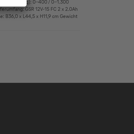
ng / 2. Gang): 0-400 / 0-1.300
eferumfang: GSR 12V-15 FC 2 x 2.0Ah
e: B36,0 x L44,5 x H11,9 cm Gewicht