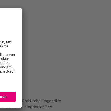
ßverschluss Praktische Tragegriffe
harme Rollen Integriertes TSA-