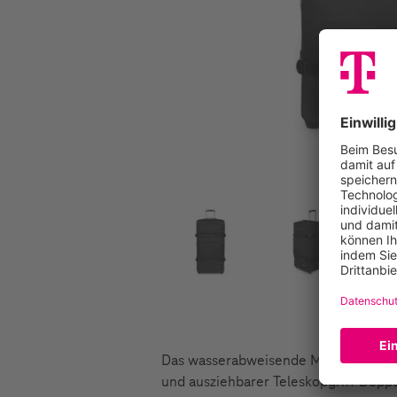
Das wasserabweisende Material hält d
und ausziehbarer Teleskopgriff Doppe