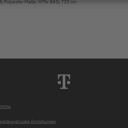
100% Polyester Maße: H79x B43x T33 cm
 2026
serklärung
Cookie-Einstellungen