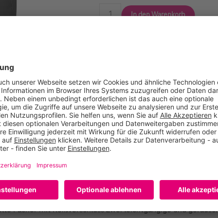
In den Warenkorb
Vergleichen
Empfehlen
en Inhalt bei leichtem Regen trocken Zwei Frontfächer mit Rei
lte Fächer mit Reißverschluss Zwei leichtgängige und geräusc