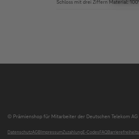
Schloss mit drei Ziffern Material: 
© Prämienshop für Mitarbeiter der Deutschen Telekom AG
Datenschutz
AGB
Impressum
Zuzahlung
E-Codes
FAQ
Barrierefreiheit