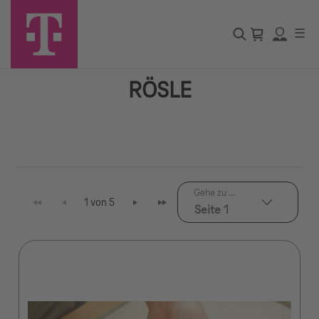
☰
RÖSLE
Gehe zu ...
1 von 5
Seite 1