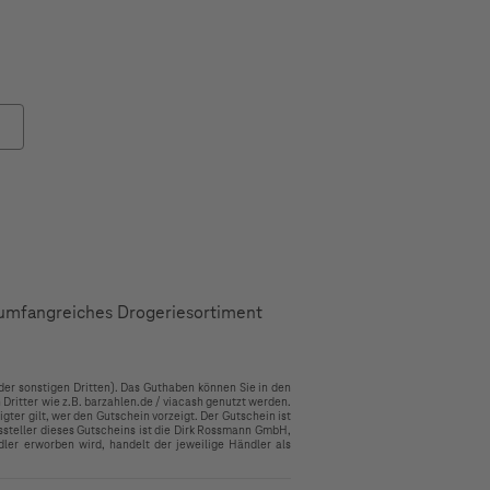
 umfangreiches Drogeriesortiment
er sonstigen Dritten). Das Guthaben können Sie in den
Dritter wie z.B. barzahlen.de / viacash genutzt werden.
gter gilt, wer den Gutschein vorzeigt. Der Gutschein ist
ssteller dieses Gutscheins ist die Dirk Rossmann GmbH,
er erworben wird, handelt der jeweilige Händler als