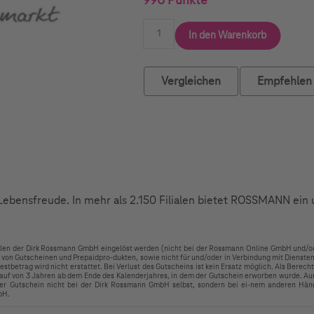
990 Punkte
In den Warenkorb
Vergleichen
Empfehlen
ebensfreude. In mehr als 2.150 Filialen bietet ROSSMANN ein
ialen der Dirk Rossmann GmbH eingelöst werden (nicht bei der Rossmann Online GmbH und/od
von Gutscheinen und Prepaidpro-dukten, sowie nicht für und/oder in Verbindung mit Diensten 
stbetrag wird nicht erstattet. Bei Verlust des Gutscheins ist kein Ersatz möglich. Als Berechti
lauf von 3 Jahren ab dem Ende des Kalenderjahres, in dem der Gutschein erworben wurde. Au
r Gutschein nicht bei der Dirk Rossmann GmbH selbst, sondern bei ei-nem anderen Händl
bH.