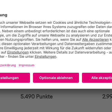
Rossmann Gutscheinkarte
Ross
50EUR
25E
ROSSMANN
ROS
5.490 Punkte
2.9