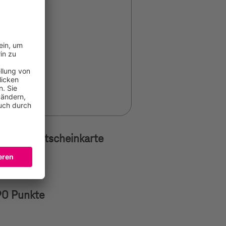
mann Gutscheinkarte
UR
SMANN
90 Punkte