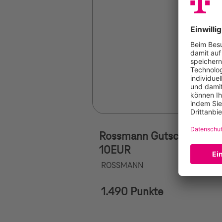
Rossmann Gutscheinkarte
10EUR
ROSSMANN
1.490 Punkte