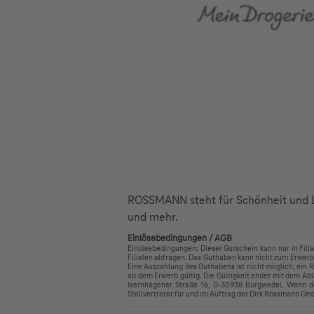
ROSSMANN steht für Schönheit und L
und mehr.
Einlösebedingungen / AGB
Einlösebedingungen: Dieser Gutschein kann nur in Fil
Filialen abfragen. Das Guthaben kann nicht zum Erwerb 
Eine Auszahlung des Guthabens ist nicht möglich, ein Re
ab dem Erwerb gültig. Die Gültigkeit endet mit dem Ab
Isernhägener Straße 16, D-30938 Burgwedel. Wenn de
Stellvertreter für und im Auftrag der Dirk Rossmann Gm