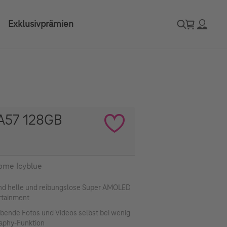
Exklusivprämien
A57 128GB
ome Icyblue
nd helle und reibungslose Super AMOLED
ertainment
ende Fotos und Videos selbst bei wenig
graphy-Funktion