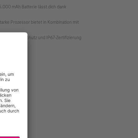
 5.000 mAh Batterie lässt dich dank
tarke Prozessor bietet in Kombination mit
amsung Knox-Schutz und IP67-Zertifizierung