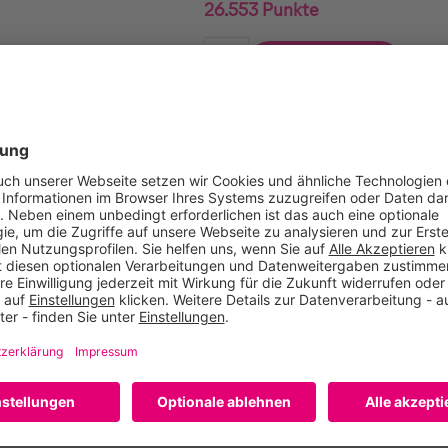
26.553 Punkte
In den Warenkorb
Vergleichen
Empfehlen
leisch und Gemüse Ein praktischer Gegengriff verbessert den 
ch die gute Wärmespeicherfähigkeit und gleichmäßige Hitzevert