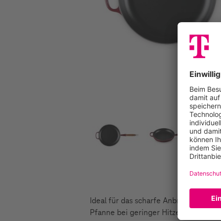
Ideal für das scharfe Anbraten von F
Pfanne bei geringer Hitzezufuhr dur