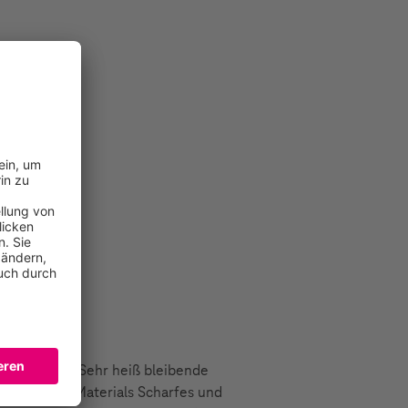
Tragekomfort Sehr heiß bleibende
eilung des Materials Scharfes und