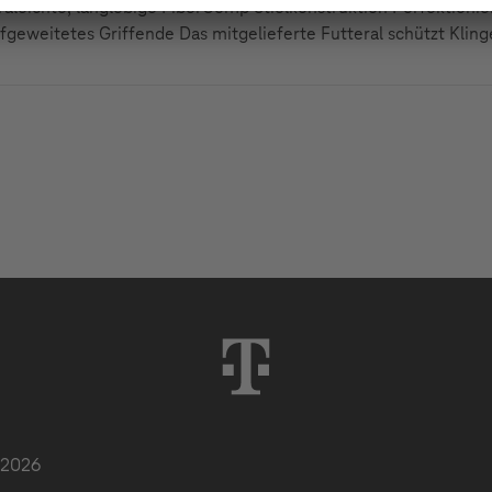
raleichte, langlebige FiberComp Stielkonstruktion Perfektionie
fgeweitetes Griffende Das mitgelieferte Futteral schützt Klin
 2026