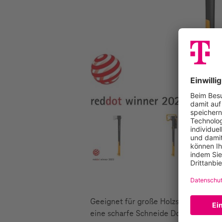
Geeignet für große Holzscheite (Durc
eine scharfe Schneide Doppelt gehär