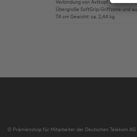
Verbindung von Axtkopf und Stiel Ult
Übergroße SoftGrip-Griffzone und au
T4 cm Gewicht: ca. 2,44 kg
© Prämienshop für Mitarbeiter der Deutschen Telekom AG