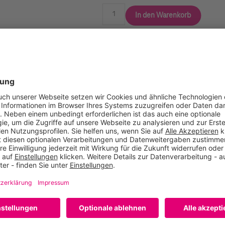
In den Warenkorb
Vergleichen
Empfehlen
hmesser > 30 cm) Breitere Klinge und Spaltkeil sorgen für mehr 
tete Klinge aus geschmiedetem Stahl Reibungsarme Klingenbes