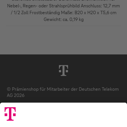
Nebel-, Regen- oder Strahlsprühbild Anschluss: 12,7 mm
/ 1/2 Zoll Frostbeständig Maße: B20 x H20 x T5,6 cm
Gewicht: ca. 0,19 kg
© Prämienshop für Mitarbeiter der Deutschen Telekom
AG 2026
Datenschutz
AGB