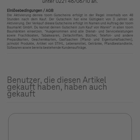
unter 0221 46706710 an.
Einlösebedingungen / AGB
Die Aktivierung deines toom Gutscheins erfolgt in der Regel innerhalb von 48
Stunden nach dem Kauf. Der Gutschein hat eine Gültigkeit von 3 Jahren ab
Aktivierung. Der Verkauf dieses Gutscheins erfolgt im Namen und Auftrag der toom
Baumarkt GmbH. Du kannst deinen Gutschein zum Kauf von Waren* in allen toom
Baumärkten einsetzen. *Ausgenommen sind alle Dienst- und Serviceleistungen
sowie Frachtkosten, Tabakwaren, Zeitschriften, Bücher, Telefon- und andere
Prepaidkarten, Geschenkkarten, Gasflaschen (Pfand- und Eigentumsflaschen),
ja!mobil Produkte, Artikel von STIHL, Lebensmittel, Getränke, Pfandbestandteile,
Süßwaren sowie bereits bestehende Kundenaufträge.
Benutzer, die diesen Artikel
gekauft haben, haben auch
gekauft