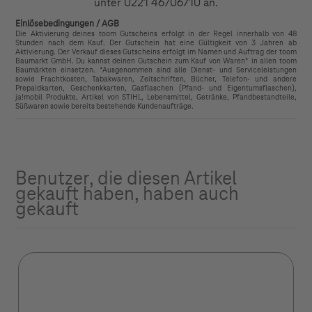
unter 0221 46706710 an.
Einlösebedingungen / AGB
Die Aktivierung deines toom Gutscheins erfolgt in der Regel innerhalb von 48
Stunden nach dem Kauf. Der Gutschein hat eine Gültigkeit von 3 Jahren ab
Aktivierung. Der Verkauf dieses Gutscheins erfolgt im Namen und Auftrag der toom
Baumarkt GmbH. Du kannst deinen Gutschein zum Kauf von Waren* in allen toom
Baumärkten einsetzen. *Ausgenommen sind alle Dienst- und Serviceleistungen
sowie Frachtkosten, Tabakwaren, Zeitschriften, Bücher, Telefon- und andere
Prepaidkarten, Geschenkkarten, Gasflaschen (Pfand- und Eigentumsflaschen),
ja!mobil Produkte, Artikel von STIHL, Lebensmittel, Getränke, Pfandbestandteile,
Süßwaren sowie bereits bestehende Kundenaufträge.
Benutzer, die diesen Artikel
gekauft haben, haben auch
gekauft