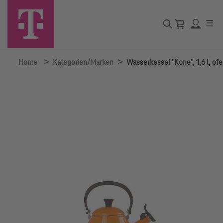
☰
>
>
Home
Kategorien/Marken
Wasserkessel "Kone", 1,6 l, of